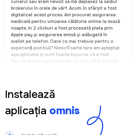
digitalizat acest proces. Am procurat asigurarea
medicală pentru viitoarea călătorie online la miază
noapte, în 2 clickuri a fost procesată plata prin
Apple pay și asigurarea emisă și adăugată în
wallet pe telefon. Oare ce mai trebuie pentru o
experiență pozitivă? Nimic!Foarte tare am așteptat
așa aplicație și sunt foarte bucuros că a fost
făcută anume așa cum este, un UI și UX la cel mai
înalt nivel. Un produs autohton demn de mândrie.
Olga Casuneanu
Instalează
Aplicația este foarte ușor de folosit. Totul este
clar și doar în cateva clickuri am putut sa cumpar
aplicația
omnis
o asigurare pentru mașina mea. Am căutat demult
o astfel de soluție care să-mi permită să aleg într-
un singur loc între mai mulți vinzatori de asigurari
fara a fi necesara prezenta mea fizica. Recomand
la toti #omnis