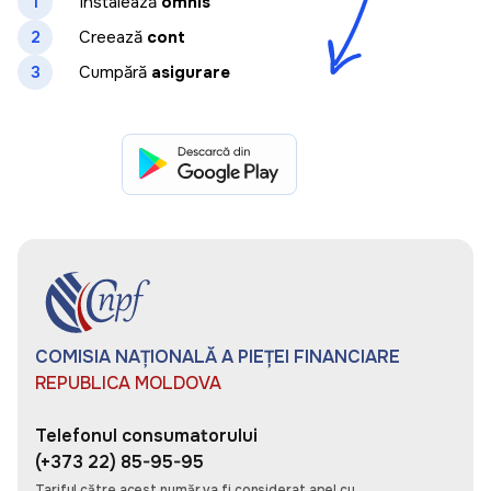
1
Instalează
omnis
2
Creează
cont
3
Cumpără
asigurare
Maria Salamanka
Întotdeauna dezamăgită cât de mult asigurare va
lupta împotriva clientului într-o cerere. Tocmai am
avut prima mea experiență bună cu depunerea.
Experiență incredibil de rapidă și solidă a clienților
cu #omnis
Daniela
COMISIA NAȚIONALĂ A PIEȚEI FINANCIARE
REPUBLICA MOLDOVA
Plăcut surprinsă cît de repede și ușor poți genera
o asigurare pentru mașină, pot salva datele mele
Telefonul consumatorului
și la următoarea asigurare pot să o creez doar în
(+373 22) 85-95-95
câțiva pași simpli. Recomand aplicația pentru cei
Tariful către acest număr va fi considerat apel cu