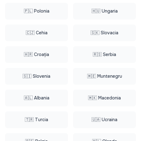
🇵🇱 Polonia
🇭🇺 Ungaria
🇨🇿 Cehia
🇸🇰 Slovacia
🇭🇷 Croația
🇷🇸 Serbia
🇸🇮 Slovenia
🇲🇪 Muntenegru
🇦🇱 Albania
🇲🇰 Macedonia
🇹🇷 Turcia
🇺🇦 Ucraina