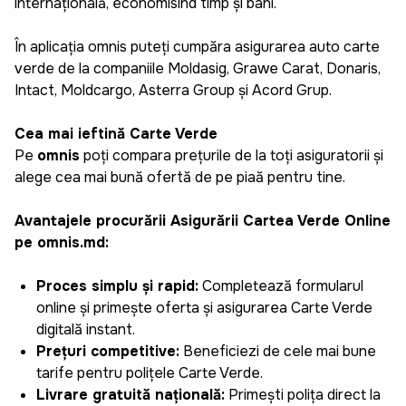
internațională, economisind timp și bani.
În aplicația omnis puteți cumpăra asigurarea auto carte
verde de la companiile Moldasig, Grawe Carat, Donaris,
Intact, Moldcargo, Asterra Group și Acord Grup.
Cea mai ieftină Carte Verde
Pe
omnis
poți compara prețurile de la toți asiguratorii și
alege cea mai bună ofertă de pe piață pentru tine.
Avantajele procurării Asigurării Cartea Verde Online
pe omnis.md:
Proces simplu și rapid:
Completează formularul
online și primește oferta și asigurarea Carte Verde
digitală instant.
Prețuri competitive:
Beneficiezi de cele mai bune
tarife pentru polițele Carte Verde.
Livrare gratuită națională:
Primești polița direct la