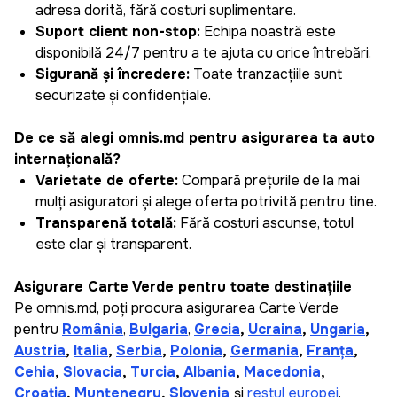
adresa dorită, fără costuri suplimentare.
Suport client non-stop:
Echipa noastră este
disponibilă 24/7 pentru a te ajuta cu orice întrebări.
Siguranță și încredere:
Toate tranzacțiile sunt
securizate și confidențiale.
De ce să alegi omnis.md pentru asigurarea ta auto
internațională?
Varietate de oferte:
Compară prețurile de la mai
mulți asiguratori și alege oferta potrivită pentru tine.
Transparență totală:
Fără costuri ascunse, totul
este clar și transparent.
Asigurare Carte Verde pentru toate destinațiile
Pe omnis.md, poți procura asigurarea Carte Verde
pentru
România
,
Bulgaria
,
Grecia
,
Ucraina
,
Ungaria
,
Austria
,
Italia
,
Serbia
,
Polonia
,
Germania
,
Franța
,
Cehia
,
Slovacia
,
Turcia
,
Albania
,
Macedonia
,
Croația
,
Muntenegru
,
Slovenia
și
restul europei
.