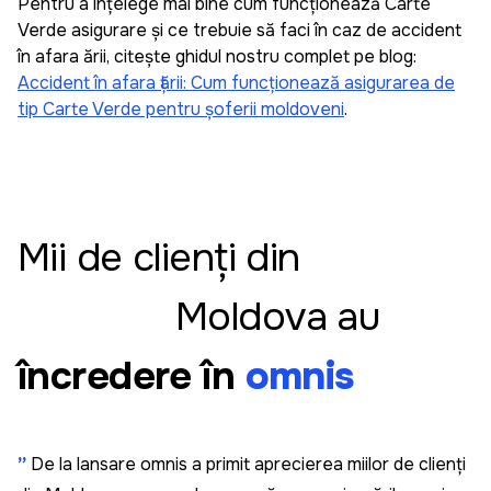
Pentru a înțelege mai bine cum funcționează Carte
Verde asigurare și ce trebuie să faci în caz de accident
Sergiu Pascaru
în afara țării, citește ghidul nostru complet pe blog:
Accident în afara țării: Cum funcționează asigurarea de
Recomand, e super simplu să administrez
tip Carte Verde pentru șoferii moldoveni
.
asigurările mașinilor din familiei și cele pe
companiei cu această aplicația omnis. E simplu și
intuitiv să adaugi o mașină și să faci asigurare. Am
datele familia salvate și cînd mergem în vacanță
fac asigurare cît ai spune pește.
Mii de clienți din
Moldova au
Leo
încredere în
omnis
Am fost surprins de cât de rapidă și prietenoasă a
fost experiența mea cu Omnis. De obicei, când
cumpăr ceva, am un pic de anxietate să nu
greșesc ceea ce introduc când completez
”
De la lansare omnis a primit aprecierea miilor de clienți
formularele. În Omnis, am introdus doar două