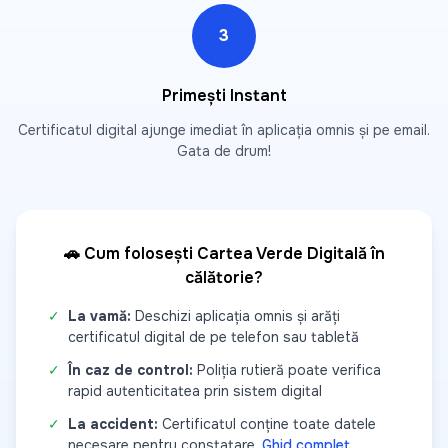
3
Primești Instant
Certificatul digital ajunge imediat în aplicația omnis și pe email.
Gata de drum!
🚗 Cum folosești Cartea Verde Digitală în
călătorie?
✓
La vamă:
Deschizi aplicația omnis și arăți
certificatul digital de pe telefon sau tabletă
✓
În caz de control:
Poliția rutieră poate verifica
rapid autenticitatea prin sistem digital
✓
La accident:
Certificatul conține toate datele
necesare pentru constatare.
Ghid complet