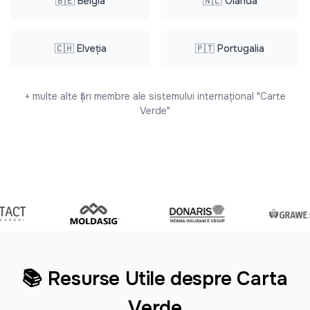
🇧🇪 Belgia
🇳🇱 Olanda
🇨🇭 Elveția
🇵🇹 Portugalia
+ multe alte țări membre ale sistemului internațional "Carte
Verde"
📚 Resurse Utile despre Carta
Verde