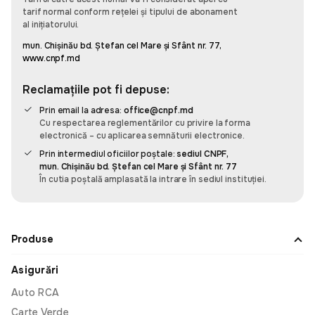
care apreciază timpul și eficiența.
tarif normal conform rețelei și tipului de abonament
al inițiatorului.
mun. Chișinău bd. Ștefan cel Mare și Sfânt nr. 77,
www.cnpf.md
Sergiu Pascaru
Reclamațiile pot fi depuse:
Recomand, e super simplu să administrez
Prin email la adresa:
office@cnpf.md
asigurările mașinilor din familiei și cele pe
Cu respectarea reglementărilor cu privire la forma
companiei cu această aplicația omnis. E simplu și
electronică – cu aplicarea semnăturii electronice.
intuitiv să adaugi o mașină și să faci asigurare. Am
Prin intermediul oficiilor poștale:
sediul CNPF,
datele familia salvate și cînd mergem în vacanță
mun. Chișinău bd. Ștefan cel Mare și Sfânt nr. 77
fac asigurare cît ai spune pește.
În cutia poștală amplasată la intrare în sediul instituției.
Produse
Leo
Asigurări
Am fost surprins de cât de rapidă și prietenoasă a
fost experiența mea cu Omnis. De obicei, când
Auto RCA
cumpăr ceva, am un pic de anxietate să nu
Carte Verde