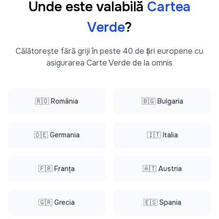
Unde este valabilă
Cartea
Verde
?
Călătorește fără griji în peste 40 de țări europene cu
asigurarea Carte Verde de la omnis
🇷🇴 România
🇧🇬 Bulgaria
🇩🇪 Germania
🇮🇹 Italia
🇫🇷 Franța
🇦🇹 Austria
🇬🇷 Grecia
🇪🇸 Spania