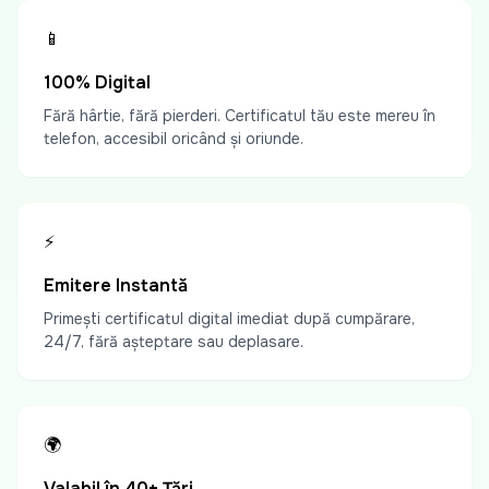
📱
100% Digital
Fără hârtie, fără pierderi. Certificatul tău este mereu în
telefon, accesibil oricând și oriunde.
⚡
Emitere Instantă
Primești certificatul digital imediat după cumpărare,
24/7, fără așteptare sau deplasare.
🌍
Valabil în 40+ Țări