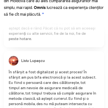
din Moldova care au ales cumpărarea asigurărilor mai
numere și am fost sigur că datele sunt corecte și
că mașina aparține într-adevăr mie. Foarte rapid și
simplu, mai rapid.
Omnis
lucrează ca experiența clienților
clar. Nu trebuie să pierd timp pe drum sau să
să fie cît mai plăcută.
”
aștept dacă e rând. Păcat că nu pot să am aceeași
experiență cu alte servicii, fie de la noi, fie de
peste hotare.
Liviu Lupașcu
În sfârșit a fost digitalizat și acest proces! În
sfârșit am pus bifa electronică și la acest subiect.
Eu fiind o persoană care des călătorește, tot
timpul am nevoie de asigurare medicală de
călătorie, tot timpul trebuia să cumpăr asigurare în
metoda clasică, să aștept curierul. Eu fiind și o
personă mobila, des nu mă puteam intersecta cu
curierul sau eram nevoit să mă deplasez la sediul
brokerului în orele de vârf. Acum, în sfârșit a fost