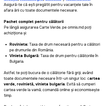
Asigură-te că ești pregătit pentru vacanțele tale în
afara țării cu toate documentele necesare.
Pachet complet pentru călătorii
Pe lângă asigurarea Carte Verde, pe omnis.md poți
achiziționa și:
Rovinieta:
Taxa de drum necesară pentru a călători
pe drumurile din România.
Vinieta Bulgară:
Taxa de drum pentru călătoriile în
Bulgaria.
Daniela
Astfel, te poți bucura de o călătorie fără griji, având
Plăcut surprinsă cît de repede și ușor poți genera
toate documentele necesare într-un singur loc: c
artea
o asigurare pentru mașină, pot salva datele mele
verde, rovinietă, vinieta bulgaria
. Evită să cumperi
și la următoarea asigurare pot să o creez doar în
cartea verde la vamă, comandă online și economisește
câțiva pași simpli. Recomand aplicația pentru cei
timp.
care apreciază timpul și eficiența.