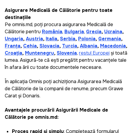
Asigurare Medicală de Călătorie pentru toate
destinațiile
Pe omnis.md, poți procura asigurarea Medicală de
Călătorie pentru
România
,
Bulgaria
,
Grecia
,
Ucraina
,
Ungaria
,
Austria
,
Italia
,
Serbia
,
Polonia
,
Germania
,
Franța
,
Cehia
,
Slovacia
,
Turcia
,
Albania
,
Macedonia
,
Croația
,
Muntenegru
,
Slovenia
,
restul Europei
și toată
lumea. Asigură-te că ești pregătit pentru vacanțele tale
în afara țării cu toate documentele necesare.
În aplicația Omnis poți achiziționa Asigurarea Medicală
de Călătorie de la companii de renume, precum Grawe
Carat și Donaris.
Avantajele procurării Asigurării Medicale de
Călătorie pe omnis.md:
Proces rapid și simplu
: Completează formularul