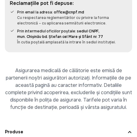
Reclamațiile pot fi depuse:
Recomand, e super simplu să administrez
asigurările mașinilor din familiei și cele pe
Prin email la adresa:
office@cnpf.md
companiei cu această aplicația omnis. E simplu și
Cu respectarea reglementărilor cu privire la forma
intuitiv să adaugi o mașină și să faci asigurare. Am
electronică – cu aplicarea semnăturii electronice.
datele familia salvate și cînd mergem în vacanță
Prin intermediul oficiilor poștale:
sediul CNPF,
fac asigurare cît ai spune pește.
mun. Chișinău bd. Ștefan cel Mare și Sfânt nr. 77
În cutia poștală amplasată la intrare în sediul instituției.
Leo
Asigurarea medicală de călătorie este emisă de
partenerii noștri asigurători autorizați. Informațiile de pe
Am fost surprins de cât de rapidă și prietenoasă a
această pagină au caracter informativ. Detaliile
fost experiența mea cu Omnis. De obicei, când
complete privind acoperirea, excluderile și condițiile sunt
cumpăr ceva, am un pic de anxietate să nu
greșesc ceea ce introduc când completez
disponibile în polița de asigurare. Tarifele pot varia în
formularele. În Omnis, am introdus doar două
funcție de destinație, perioadă și vârsta asiguratului.
numere și am fost sigur că datele sunt corecte și
că mașina aparține într-adevăr mie. Foarte rapid și
clar. Nu trebuie să pierd timp pe drum sau să
Produse
aștept dacă e rând. Păcat că nu pot să am aceeași