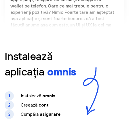
așa aplicație și sunt foarte bucuros că a fost
făcută anume așa cum este, un UI și UX la cel mai
înalt nivel. Un produs autohton demn de mândrie.
Olga Casuneanu
Instalează
Aplicația este foarte ușor de folosit. Totul este
clar și doar în cateva clickuri am putut sa cumpar
o asigurare pentru mașina mea. Am căutat demult
aplicația
omnis
o astfel de soluție care să-mi permită să aleg într-
un singur loc între mai mulți vinzatori de asigurari
fara a fi necesara prezenta mea fizica. Recomand
la toti #omnis
1
Instalează
omnis
2
Creează
cont
3
Cumpără
asigurare
Maria Salamanka