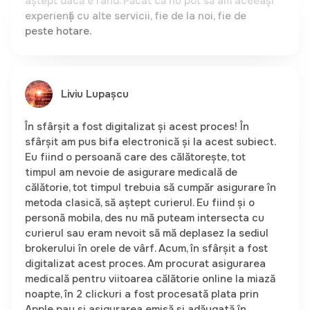
Liviu Lupașcu
În sfârșit a fost digitalizat și acest proces! În
sfârșit am pus bifa electronică și la acest subiect.
Eu fiind o persoană care des călătorește, tot
timpul am nevoie de asigurare medicală de
călătorie, tot timpul trebuia să cumpăr asigurare în
metoda clasică, să aștept curierul. Eu fiind și o
personă mobila, des nu mă puteam intersecta cu
curierul sau eram nevoit să mă deplasez la sediul
brokerului în orele de vârf. Acum, în sfârșit a fost
digitalizat acest proces. Am procurat asigurarea
medicală pentru viitoarea călătorie online la miază
noapte, în 2 clickuri a fost procesată plata prin
Apple pay și asigurarea emisă și adăugată în
wallet pe telefon. Oare ce mai trebuie pentru o
experiență pozitivă? Nimic!Foarte tare am așteptat