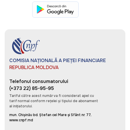
Întotdeauna dezamăgită cât de mult asigurare va
lupta împotriva clientului într-o cerere. Tocmai am
avut prima mea experiență bună cu depunerea.
Experiență incredibil de rapidă și solidă a clienților
cu #omnis
Daniela
COMISIA NAȚIONALĂ A PIEȚEI FINANCIARE
REPUBLICA MOLDOVA
Plăcut surprinsă cît de repede și ușor poți genera
o asigurare pentru mașină, pot salva datele mele
și la următoarea asigurare pot să o creez doar în
Telefonul consumatorului
câțiva pași simpli. Recomand aplicația pentru cei
(+373 22) 85-95-95
care apreciază timpul și eficiența.
Tariful către acest număr va fi considerat apel cu
tarif normal conform rețelei și tipului de abonament
al inițiatorului.
mun. Chișinău bd. Ștefan cel Mare și Sfânt nr. 77,
Sergiu Pascaru
www.cnpf.md