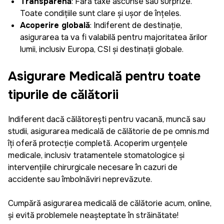
Transparență
: Fără taxe ascunse sau surprize.
Toate condițiile sunt clare și ușor de înțeles.
Acoperire globală
: Indiferent de destinație,
asigurarea ta va fi valabilă pentru majoritatea țărilor
lumii, inclusiv Europa, CSI și destinații globale.
Daniela
Asigurare Medicală pentru toate
tipurile de călătorii
Plăcut surprinsă cît de repede și ușor poți genera
o asigurare pentru mașină, pot salva datele mele
și la următoarea asigurare pot să o creez doar în
Indiferent dacă călătorești pentru vacanță, muncă sau
câțiva pași simpli. Recomand aplicația pentru cei
studii, asigurarea medicală de călătorie de pe omnis.md
care apreciază timpul și eficiența.
îți oferă protecție completă. Acoperim urgențele
medicale, inclusiv tratamentele stomatologice și
intervențiile chirurgicale necesare în cazuri de
accidente sau îmbolnăviri neprevăzute.
Sergiu Pascaru
Cumpără asigurarea medicală de călătorie acum, online,
Recomand, e super simplu să administrez
și evită problemele neașteptate în străinătate!
asigurările mașinilor din familiei și cele pe