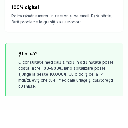
100% digital
Polița rămâne mereu în telefon și pe email. Fără hârtie,
fără probleme la graniță sau aeroport.
ℹ️
Știai că?
O consultație medicală simplă în străinătate poate
costa
între 100-500€
, iar o spitalizare poate
ajunge la
peste 10.000€
. Cu o poliță de la 14
mdl/zi, eviți cheltuieli medicale uriașe și călătorești
cu liniște!