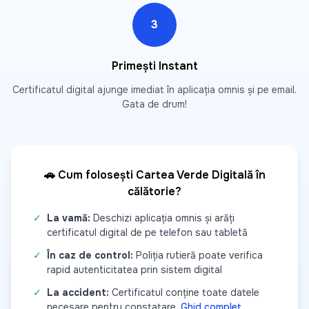
3
Primești Instant
Certificatul digital ajunge imediat în aplicația omnis și pe email.
Gata de drum!
🚗 Cum folosești Cartea Verde Digitală în
călătorie?
✓
La vamă:
Deschizi aplicația omnis și arăți
certificatul digital de pe telefon sau tabletă
✓
În caz de control:
Poliția rutieră poate verifica
rapid autenticitatea prin sistem digital
✓
La accident:
Certificatul conține toate datele
necesare pentru constatare.
Ghid complet