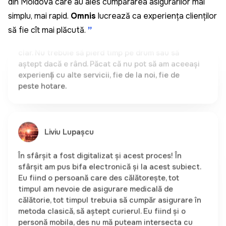
din Moldova care au ales cumpărarea asigurărilor mai
numere și am fost sigur că datele sunt corecte și
simplu, mai rapid.
Omnis
lucrează ca experiența clienților
că mașina aparține într-adevăr mie. Foarte rapid și
clar. Nu trebuie să pierd timp pe drum sau să
să fie cît mai plăcută.
”
aștept dacă e rând. Păcat că nu pot să am aceeași
experiență cu alte servicii, fie de la noi, fie de
peste hotare.
Liviu Lupașcu
În sfârșit a fost digitalizat și acest proces! În
sfârșit am pus bifa electronică și la acest subiect.
Eu fiind o persoană care des călătorește, tot
timpul am nevoie de asigurare medicală de
călătorie, tot timpul trebuia să cumpăr asigurare în
metoda clasică, să aștept curierul. Eu fiind și o
personă mobila, des nu mă puteam intersecta cu
curierul sau eram nevoit să mă deplasez la sediul
brokerului în orele de vârf. Acum, în sfârșit a fost