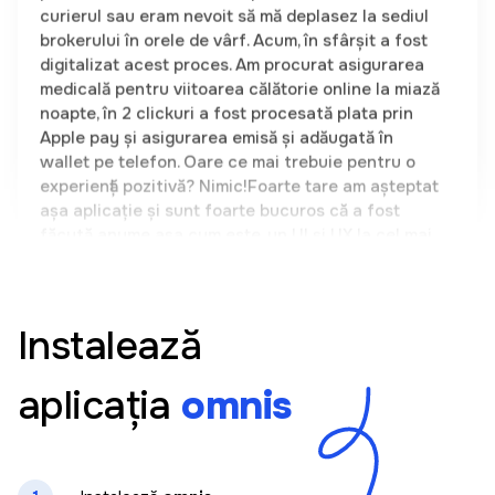
digitalizat acest proces. Am procurat asigurarea
medicală pentru viitoarea călătorie online la miază
noapte, în 2 clickuri a fost procesată plata prin
Apple pay și asigurarea emisă și adăugată în
wallet pe telefon. Oare ce mai trebuie pentru o
experiență pozitivă? Nimic!Foarte tare am așteptat
așa aplicație și sunt foarte bucuros că a fost
făcută anume așa cum este, un UI și UX la cel mai
înalt nivel. Un produs autohton demn de mândrie.
Olga Casuneanu
Instalează
Aplicația este foarte ușor de folosit. Totul este
clar și doar în cateva clickuri am putut sa cumpar
aplicația
omnis
o asigurare pentru mașina mea. Am căutat demult
o astfel de soluție care să-mi permită să aleg într-
un singur loc între mai mulți vinzatori de asigurari
fara a fi necesara prezenta mea fizica. Recomand