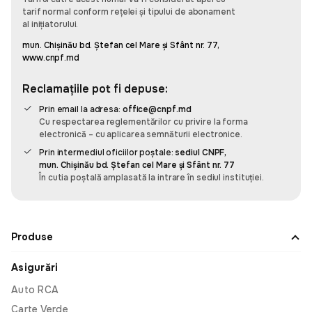
care apreciază timpul și eficiența.
tarif normal conform rețelei și tipului de abonament
al inițiatorului.
mun. Chișinău bd. Ștefan cel Mare și Sfânt nr. 77,
www.cnpf.md
Sergiu Pascaru
Reclamațiile pot fi depuse:
Recomand, e super simplu să administrez
Prin email la adresa:
office@cnpf.md
asigurările mașinilor din familiei și cele pe
Cu respectarea reglementărilor cu privire la forma
companiei cu această aplicația omnis. E simplu și
electronică – cu aplicarea semnăturii electronice.
intuitiv să adaugi o mașină și să faci asigurare. Am
Prin intermediul oficiilor poștale:
sediul CNPF,
datele familia salvate și cînd mergem în vacanță
mun. Chișinău bd. Ștefan cel Mare și Sfânt nr. 77
În cutia poștală amplasată la intrare în sediul instituției.
fac asigurare cît ai spune pește.
Produse
Leo
Asigurări
Am fost surprins de cât de rapidă și prietenoasă a
Auto RCA
fost experiența mea cu Omnis. De obicei, când
cumpăr ceva, am un pic de anxietate să nu
Carte Verde