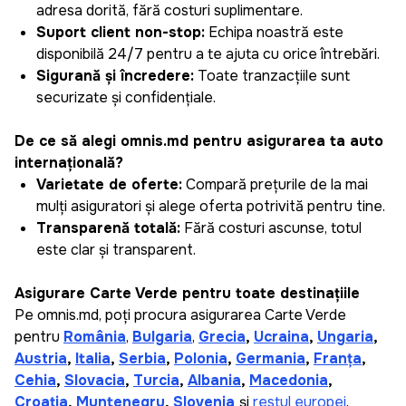
adresa dorită, fără costuri suplimentare.
Suport client non-stop:
Echipa noastră este
disponibilă 24/7 pentru a te ajuta cu orice întrebări.
Siguranță și încredere:
Toate tranzacțiile sunt
securizate și confidențiale.
De ce să alegi omnis.md pentru asigurarea ta auto
internațională?
Varietate de oferte:
Compară prețurile de la mai
mulți asiguratori și alege oferta potrivită pentru tine.
Transparență totală:
Fără costuri ascunse, totul
este clar și transparent.
Asigurare Carte Verde pentru toate destinațiile
Pe omnis.md, poți procura asigurarea Carte Verde
pentru
România
,
Bulgaria
,
Grecia
,
Ucraina
,
Ungaria
,
Austria
,
Italia
,
Serbia
,
Polonia
,
Germania
,
Franța
,
Cehia
,
Slovacia
,
Turcia
,
Albania
,
Macedonia
,
Croația
,
Muntenegru
,
Slovenia
și
restul europei
.