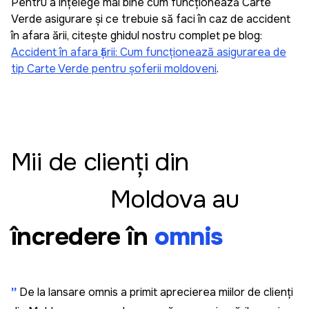
Pentru a înțelege mai bine cum funcționează Carte
Verde asigurare și ce trebuie să faci în caz de accident
în afara țării, citește ghidul nostru complet pe blog:
Sergiu Pascaru
Accident în afara țării: Cum funcționează asigurarea de
tip Carte Verde pentru șoferii moldoveni
.
Recomand, e super simplu să administrez
asigurările mașinilor din familiei și cele pe
companiei cu această aplicația omnis. E simplu și
intuitiv să adaugi o mașină și să faci asigurare. Am
datele familia salvate și cînd mergem în vacanță
fac asigurare cît ai spune pește.
Mii de clienți din
Moldova au
Leo
încredere în
omnis
Am fost surprins de cât de rapidă și prietenoasă a
fost experiența mea cu Omnis. De obicei, când
cumpăr ceva, am un pic de anxietate să nu
greșesc ceea ce introduc când completez
”
De la lansare omnis a primit aprecierea miilor de clienți
formularele. În Omnis, am introdus doar două