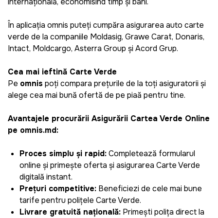
internațională, economisind timp și bani.
În aplicația omnis puteți cumpăra asigurarea auto carte
verde de la companiile Moldasig, Grawe Carat, Donaris,
Intact, Moldcargo, Asterra Group și Acord Grup.
Cea mai ieftină Carte Verde
Pe
omnis
poți compara prețurile de la toți asiguratorii și
alege cea mai bună ofertă de pe piață pentru tine.
Avantajele procurării Asigurării Cartea Verde Online
pe omnis.md:
Proces simplu și rapid:
Completează formularul
online și primește oferta și asigurarea Carte Verde
digitală instant.
Prețuri competitive:
Beneficiezi de cele mai bune
tarife pentru polițele Carte Verde.
Livrare gratuită națională:
Primești polița direct la