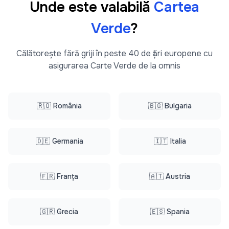
Unde este valabilă
Cartea
Verde
?
Călătorește fără griji în peste 40 de țări europene cu
asigurarea Carte Verde de la omnis
🇷🇴 România
🇧🇬 Bulgaria
🇩🇪 Germania
🇮🇹 Italia
🇫🇷 Franța
🇦🇹 Austria
🇬🇷 Grecia
🇪🇸 Spania