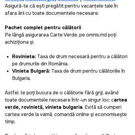
Asigură-te că ești pregătit pentru vacanțele tale în
afara țării cu toate documentele necesare.
Pachet complet pentru călătorii
Pe lângă asigurarea Carte Verde, pe omnis.md poți
achiziționa și:
Rovinieta:
Taxa de drum necesară pentru a călători
pe drumurile din România.
Vinieta Bulgară:
Taxa de drum pentru călătoriile în
Bulgaria.
Daniela
Astfel, te poți bucura de o călătorie fără griji, având
Plăcut surprinsă cît de repede și ușor poți genera
toate documentele necesare într-un singur loc: c
artea
o asigurare pentru mașină, pot salva datele mele
verde, rovinietă, vinieta bulgaria
. Evită să cumperi
și la următoarea asigurare pot să o creez doar în
cartea verde la vamă, comandă online și economisește
câțiva pași simpli. Recomand aplicația pentru cei
timp.
care apreciază timpul și eficiența.