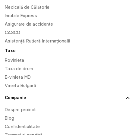
greșesc ceea ce introduc când completez
Medicală de Călătorie
formularele. În Omnis, am introdus doar două
Imobile Express
numere și am fost sigur că datele sunt corecte și
Asigurare de accidente
că mașina aparține într-adevăr mie. Foarte rapid și
clar. Nu trebuie să pierd timp pe drum sau să
CASCO
aștept dacă e rând. Păcat că nu pot să am aceeași
Asistență Rutieră Internațională
experiență cu alte servicii, fie de la noi, fie de
Taxe
peste hotare.
Rovinieta
Taxa de drum
E-vinieta MD
Liviu Lupașcu
Vinieta Bulgară
În sfârșit a fost digitalizat și acest proces! În
Companie
sfârșit am pus bifa electronică și la acest subiect.
Eu fiind o persoană care des călătorește, tot
Despre proiect
timpul am nevoie de asigurare medicală de
Blog
călătorie, tot timpul trebuia să cumpăr asigurare în
metoda clasică, să aștept curierul. Eu fiind și o
Confidențialitate
personă mobila, des nu mă puteam intersecta cu