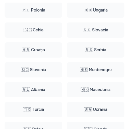
🇵🇱 Polonia
🇭🇺 Ungaria
🇨🇿 Cehia
🇸🇰 Slovacia
🇭🇷 Croația
🇷🇸 Serbia
🇸🇮 Slovenia
🇲🇪 Muntenegru
🇦🇱 Albania
🇲🇰 Macedonia
🇹🇷 Turcia
🇺🇦 Ucraina