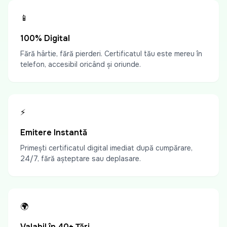
📱
100% Digital
Fără hârtie, fără pierderi. Certificatul tău este mereu în
telefon, accesibil oricând și oriunde.
⚡
Emitere Instantă
Primești certificatul digital imediat după cumpărare,
24/7, fără așteptare sau deplasare.
🌍
Valabil în 40+ Țări