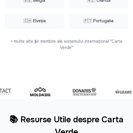
🇧🇪 Belgia
🇳🇱 Olanda
🇨🇭 Elveția
🇵🇹 Portugalia
+ multe alte țări membre ale sistemului internațional "Carte
Verde"
📚 Resurse Utile despre Carta
Verde