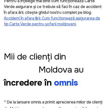
Pentru a înțelege mai bine cum funcționează Carte
Verde asigurare și ce trebuie să faci în caz de accident
Sergiu Pascaru
în afara țării, citește ghidul nostru complet pe blog:
Accident în afara țării: Cum funcționează asigurarea de
Recomand, e super simplu să administrez
tip Carte Verde pentru șoferii moldoveni
.
asigurările mașinilor din familiei și cele pe
companiei cu această aplicația omnis. E simplu și
intuitiv să adaugi o mașină și să faci asigurare. Am
datele familia salvate și cînd mergem în vacanță
fac asigurare cît ai spune pește.
Mii de clienți din
Moldova au
Leo
încredere în
omnis
Am fost surprins de cât de rapidă și prietenoasă a
fost experiența mea cu Omnis. De obicei, când
cumpăr ceva, am un pic de anxietate să nu
greșesc ceea ce introduc când completez
”
De la lansare omnis a primit aprecierea miilor de clienți
formularele. În Omnis, am introdus doar două