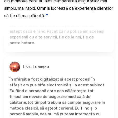
din Moldova care au ales cumpărarea asigurărilor mai
numere și am fost sigur că datele sunt corecte și
că mașina aparține într-adevăr mie. Foarte rapid și
simplu, mai rapid.
Omnis
lucrează ca experiența clienților
clar. Nu trebuie să pierd timp pe drum sau să
să fie cît mai plăcută.
”
aștept dacă e rând. Păcat că nu pot să am aceeași
experiență cu alte servicii, fie de la noi, fie de
peste hotare.
Liviu Lupașcu
În sfârșit a fost digitalizat și acest proces! În
sfârșit am pus bifa electronică și la acest subiect.
Eu fiind o persoană care des călătorește, tot
timpul am nevoie de asigurare medicală de
călătorie, tot timpul trebuia să cumpăr asigurare în
metoda clasică, să aștept curierul. Eu fiind și o
personă mobila, des nu mă puteam intersecta cu
curierul sau eram nevoit să mă deplasez la sediul
brokerului în orele de vârf. Acum, în sfârșit a fost