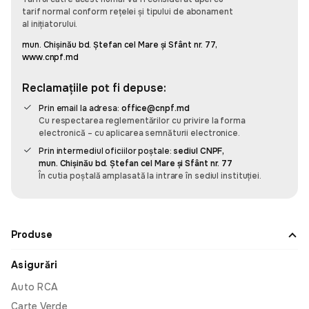
care apreciază timpul și eficiența.
tarif normal conform rețelei și tipului de abonament
al inițiatorului.
mun. Chișinău bd. Ștefan cel Mare și Sfânt nr. 77,
www.cnpf.md
Sergiu Pascaru
Reclamațiile pot fi depuse:
Recomand, e super simplu să administrez
Prin email la adresa:
office@cnpf.md
asigurările mașinilor din familiei și cele pe
Cu respectarea reglementărilor cu privire la forma
companiei cu această aplicația omnis. E simplu și
electronică – cu aplicarea semnăturii electronice.
intuitiv să adaugi o mașină și să faci asigurare. Am
Prin intermediul oficiilor poștale:
sediul CNPF,
datele familia salvate și cînd mergem în vacanță
mun. Chișinău bd. Ștefan cel Mare și Sfânt nr. 77
fac asigurare cît ai spune pește.
În cutia poștală amplasată la intrare în sediul instituției.
Produse
Leo
Asigurări
Am fost surprins de cât de rapidă și prietenoasă a
fost experiența mea cu Omnis. De obicei, când
Auto RCA
cumpăr ceva, am un pic de anxietate să nu
Carte Verde