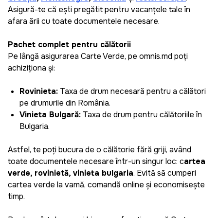
Asigură-te că ești pregătit pentru vacanțele tale în
afara țării cu toate documentele necesare.
Pachet complet pentru călătorii
Pe lângă asigurarea Carte Verde, pe omnis.md poți
achiziționa și:
Rovinieta:
Taxa de drum necesară pentru a călători
pe drumurile din România.
Vinieta Bulgară:
Taxa de drum pentru călătoriile în
Bulgaria.
Daniela
Astfel, te poți bucura de o călătorie fără griji, având
Plăcut surprinsă cît de repede și ușor poți genera
toate documentele necesare într-un singur loc: c
artea
o asigurare pentru mașină, pot salva datele mele
verde, rovinietă, vinieta bulgaria
. Evită să cumperi
și la următoarea asigurare pot să o creez doar în
cartea verde la vamă, comandă online și economisește
câțiva pași simpli. Recomand aplicația pentru cei
timp.
care apreciază timpul și eficiența.