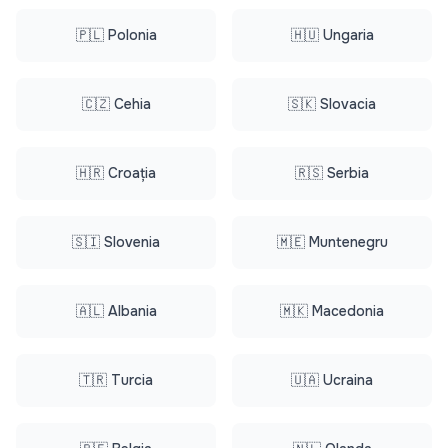
🇵🇱 Polonia
🇭🇺 Ungaria
🇨🇿 Cehia
🇸🇰 Slovacia
🇭🇷 Croația
🇷🇸 Serbia
🇸🇮 Slovenia
🇲🇪 Muntenegru
🇦🇱 Albania
🇲🇰 Macedonia
🇹🇷 Turcia
🇺🇦 Ucraina