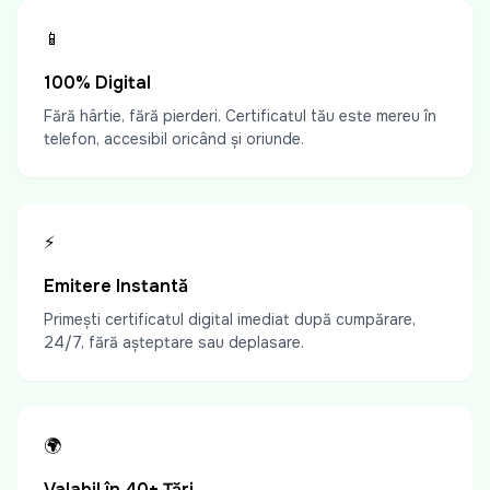
📱
100% Digital
Fără hârtie, fără pierderi. Certificatul tău este mereu în
telefon, accesibil oricând și oriunde.
⚡
Emitere Instantă
Primești certificatul digital imediat după cumpărare,
24/7, fără așteptare sau deplasare.
🌍
Valabil în 40+ Țări