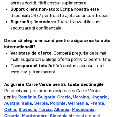
adresa dorită, fără costuri suplimentare.
Suport client non-stop:
Echipa noastră este
disponibilă 24/7 pentru a te ajuta cu orice întrebări.
Siguranță și încredere:
Toate tranzacțiile sunt
securizate și confidențiale.
De ce să alegi omnis.md pentru asigurarea ta auto
internațională?
Varietate de oferte:
Compară prețurile de la mai
mulți asiguratori și alege oferta potrivită pentru tine.
Transparență totală:
Fără costuri ascunse, totul
este clar și transparent.
Asigurare Carte Verde pentru toate destinațiile
Pe omnis.md, poți procura asigurarea Carte Verde
pentru
România
,
Bulgaria
,
Grecia
,
Ucraina
,
Ungaria
,
Austria
,
Italia
,
Serbia
,
Polonia
,
Germania
,
Franța
,
Cehia
,
Slovacia
,
Turcia
,
Albania
,
Macedonia
,
Croația
,
Muntenegru
,
Slovenia
și
restul europei
.