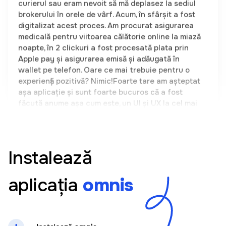
digitalizat acest proces. Am procurat asigurarea
medicală pentru viitoarea călătorie online la miază
noapte, în 2 clickuri a fost procesată plata prin
Apple pay și asigurarea emisă și adăugată în
wallet pe telefon. Oare ce mai trebuie pentru o
experiență pozitivă? Nimic!Foarte tare am așteptat
așa aplicație și sunt foarte bucuros că a fost
făcută anume așa cum este, un UI și UX la cel mai
înalt nivel. Un produs autohton demn de mândrie.
Olga Casuneanu
Instalează
Aplicația este foarte ușor de folosit. Totul este
clar și doar în cateva clickuri am putut sa cumpar
aplicația
omnis
o asigurare pentru mașina mea. Am căutat demult
o astfel de soluție care să-mi permită să aleg într-
un singur loc între mai mulți vinzatori de asigurari
fara a fi necesara prezenta mea fizica. Recomand