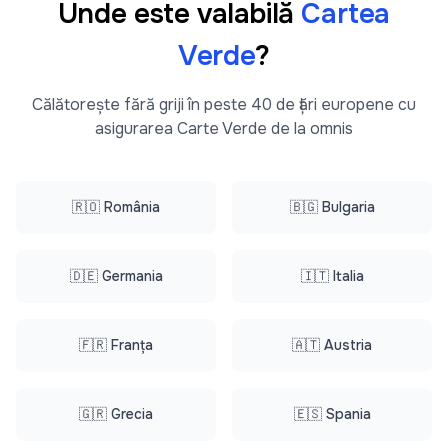
Unde este valabilă
Cartea
Verde
?
Călătorește fără griji în peste 40 de țări europene cu
asigurarea Carte Verde de la omnis
🇷🇴 România
🇧🇬 Bulgaria
🇩🇪 Germania
🇮🇹 Italia
🇫🇷 Franța
🇦🇹 Austria
🇬🇷 Grecia
🇪🇸 Spania