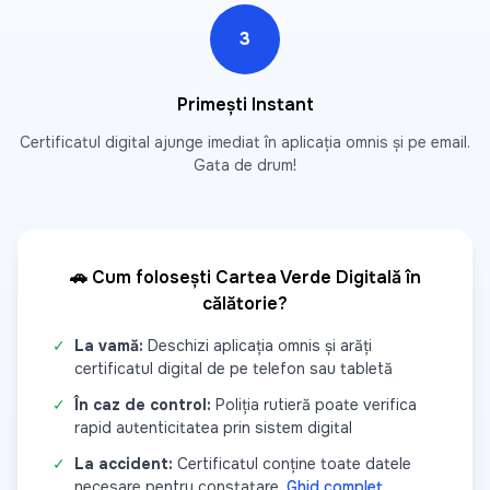
3
Primești Instant
Certificatul digital ajunge imediat în aplicația omnis și pe email.
Gata de drum!
🚗 Cum folosești Cartea Verde Digitală în
călătorie?
✓
La vamă:
Deschizi aplicația omnis și arăți
certificatul digital de pe telefon sau tabletă
✓
În caz de control:
Poliția rutieră poate verifica
rapid autenticitatea prin sistem digital
✓
La accident:
Certificatul conține toate datele
necesare pentru constatare.
Ghid complet