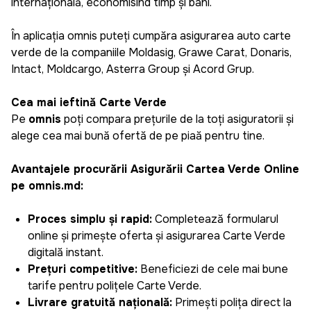
internațională, economisind timp și bani.
În aplicația omnis puteți cumpăra asigurarea auto carte
verde de la companiile Moldasig, Grawe Carat, Donaris,
Intact, Moldcargo, Asterra Group și Acord Grup.
Cea mai ieftină Carte Verde
Pe
omnis
poți compara prețurile de la toți asiguratorii și
alege cea mai bună ofertă de pe piață pentru tine.
Avantajele procurării Asigurării Cartea Verde Online
pe omnis.md:
Proces simplu și rapid:
Completează formularul
online și primește oferta și asigurarea Carte Verde
digitală instant.
Prețuri competitive:
Beneficiezi de cele mai bune
tarife pentru polițele Carte Verde.
Livrare gratuită națională:
Primești polița direct la