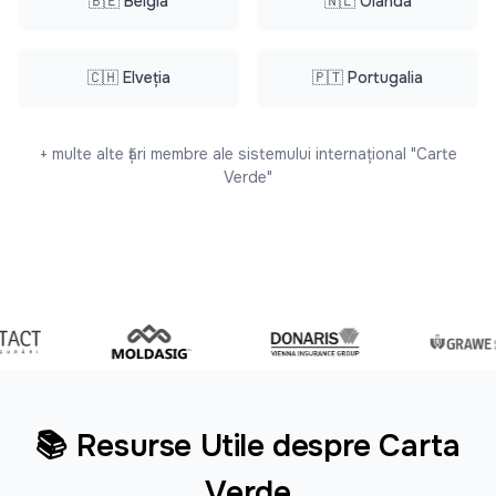
🇧🇪 Belgia
🇳🇱 Olanda
🇨🇭 Elveția
🇵🇹 Portugalia
+ multe alte țări membre ale sistemului internațional "Carte
Verde"
📚 Resurse Utile despre Carta
Verde