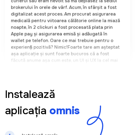
medicală pentru viitoarea călătorie online la miază
noapte, în 2 clickuri a fost procesată plata prin
Apple pay și asigurarea emisă și adăugată în
wallet pe telefon. Oare ce mai trebuie pentru o
experiență pozitivă? Nimic!Foarte tare am așteptat
așa aplicație și sunt foarte bucuros că a fost
făcută anume așa cum este, un UI și UX la cel mai
înalt nivel. Un produs autohton demn de mândrie.
Olga Casuneanu
Instalează
Aplicația este foarte ușor de folosit. Totul este
clar și doar în cateva clickuri am putut sa cumpar
aplicația
omnis
o asigurare pentru mașina mea. Am căutat demult
o astfel de soluție care să-mi permită să aleg într-
un singur loc între mai mulți vinzatori de asigurari
fara a fi necesara prezenta mea fizica. Recomand
la toti #omnis