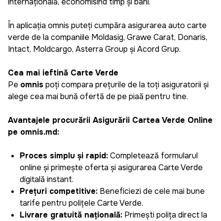
internațională, economisind timp și bani.
În aplicația omnis puteți cumpăra asigurarea auto carte
verde de la companiile Moldasig, Grawe Carat, Donaris,
Intact, Moldcargo, Asterra Group și Acord Grup.
Cea mai ieftină Carte Verde
Pe
omnis
poți compara prețurile de la toți asiguratorii și
alege cea mai bună ofertă de pe piață pentru tine.
Avantajele procurării Asigurării Cartea Verde Online
pe omnis.md:
Proces simplu și rapid:
Completează formularul
online și primește oferta și asigurarea Carte Verde
digitală instant.
Prețuri competitive:
Beneficiezi de cele mai bune
tarife pentru polițele Carte Verde.
Livrare gratuită națională:
Primești polița direct la