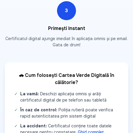
3
Primești Instant
Certificatul digital ajunge imediat în aplicația omnis și pe email.
Gata de drum!
🚗 Cum folosești Cartea Verde Digitală în
călătorie?
✓
La vamă:
Deschizi aplicația omnis și arăți
certificatul digital de pe telefon sau tabletă
✓
În caz de control:
Poliția rutieră poate verifica
rapid autenticitatea prin sistem digital
✓
La accident:
Certificatul conține toate datele
necesare pentru constatare.
Ghid complet