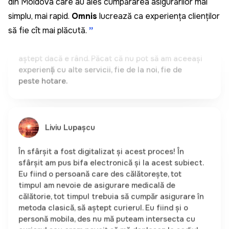
numere și am fost sigur că datele sunt corecte și
din Moldova care au ales cumpărarea asigurărilor mai
că mașina aparține într-adevăr mie. Foarte rapid și
simplu, mai rapid.
Omnis
lucrează ca experiența clienților
clar. Nu trebuie să pierd timp pe drum sau să
să fie cît mai plăcută.
”
aștept dacă e rând. Păcat că nu pot să am aceeași
experiență cu alte servicii, fie de la noi, fie de
peste hotare.
Liviu Lupașcu
În sfârșit a fost digitalizat și acest proces! În
sfârșit am pus bifa electronică și la acest subiect.
Eu fiind o persoană care des călătorește, tot
timpul am nevoie de asigurare medicală de
călătorie, tot timpul trebuia să cumpăr asigurare în
metoda clasică, să aștept curierul. Eu fiind și o
personă mobila, des nu mă puteam intersecta cu
curierul sau eram nevoit să mă deplasez la sediul
brokerului în orele de vârf. Acum, în sfârșit a fost
digitalizat acest proces. Am procurat asigurarea