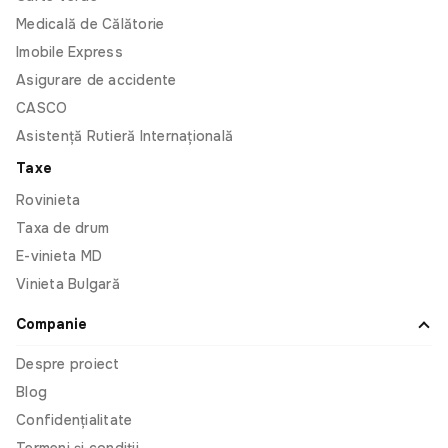
greșesc ceea ce introduc când completez
Medicală de Călătorie
formularele. În Omnis, am introdus doar două
numere și am fost sigur că datele sunt corecte și
Imobile Express
că mașina aparține într-adevăr mie. Foarte rapid și
Asigurare de accidente
clar. Nu trebuie să pierd timp pe drum sau să
CASCO
aștept dacă e rând. Păcat că nu pot să am aceeași
experiență cu alte servicii, fie de la noi, fie de
Asistență Rutieră Internațională
peste hotare.
Taxe
Rovinieta
Taxa de drum
Liviu Lupașcu
E-vinieta MD
Vinieta Bulgară
În sfârșit a fost digitalizat și acest proces! În
sfârșit am pus bifa electronică și la acest subiect.
Companie
Eu fiind o persoană care des călătorește, tot
timpul am nevoie de asigurare medicală de
Despre proiect
călătorie, tot timpul trebuia să cumpăr asigurare în
Blog
metoda clasică, să aștept curierul. Eu fiind și o
Confidențialitate
personă mobila, des nu mă puteam intersecta cu