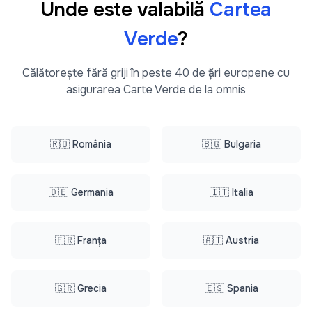
Unde este valabilă
Cartea
Verde
?
Călătorește fără griji în peste 40 de țări europene cu
asigurarea Carte Verde de la omnis
🇷🇴 România
🇧🇬 Bulgaria
🇩🇪 Germania
🇮🇹 Italia
🇫🇷 Franța
🇦🇹 Austria
🇬🇷 Grecia
🇪🇸 Spania