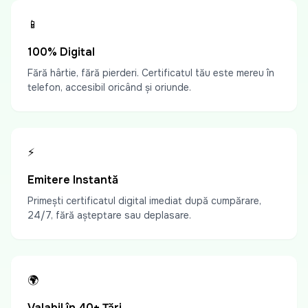
📱
100% Digital
Fără hârtie, fără pierderi. Certificatul tău este mereu în
telefon, accesibil oricând și oriunde.
⚡
Emitere Instantă
Primești certificatul digital imediat după cumpărare,
24/7, fără așteptare sau deplasare.
🌍
Valabil în 40+ Țări