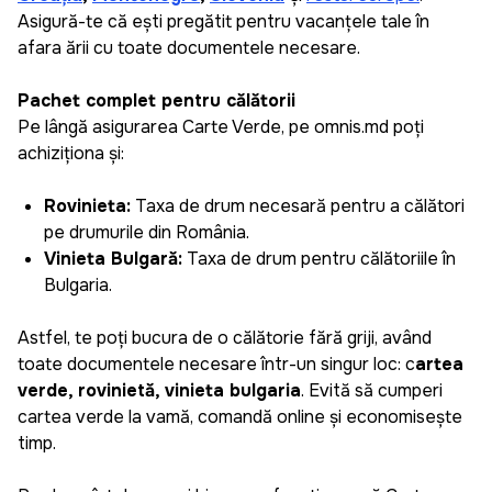
Asigură-te că ești pregătit pentru vacanțele tale în
afara țării cu toate documentele necesare.
Pachet complet pentru călătorii
Pe lângă asigurarea Carte Verde, pe omnis.md poți
achiziționa și:
Rovinieta:
Taxa de drum necesară pentru a călători
pe drumurile din România.
Vinieta Bulgară:
Taxa de drum pentru călătoriile în
Bulgaria.
Daniela
Astfel, te poți bucura de o călătorie fără griji, având
Plăcut surprinsă cît de repede și ușor poți genera
toate documentele necesare într-un singur loc: c
artea
o asigurare pentru mașină, pot salva datele mele
verde, rovinietă, vinieta bulgaria
. Evită să cumperi
și la următoarea asigurare pot să o creez doar în
câțiva pași simpli. Recomand aplicația pentru cei
cartea verde la vamă, comandă online și economisește
care apreciază timpul și eficiența.
timp.