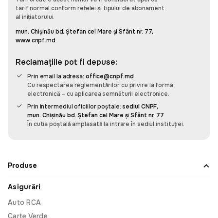
care apreciază timpul și eficiența.
tarif normal conform rețelei și tipului de abonament
al inițiatorului.
mun. Chișinău bd. Ștefan cel Mare și Sfânt nr. 77,
www.cnpf.md
Sergiu Pascaru
Reclamațiile pot fi depuse:
Recomand, e super simplu să administrez
Prin email la adresa:
office@cnpf.md
asigurările mașinilor din familiei și cele pe
Cu respectarea reglementărilor cu privire la forma
companiei cu această aplicația omnis. E simplu și
electronică – cu aplicarea semnăturii electronice.
intuitiv să adaugi o mașină și să faci asigurare. Am
Prin intermediul oficiilor poștale:
sediul CNPF,
datele familia salvate și cînd mergem în vacanță
mun. Chișinău bd. Ștefan cel Mare și Sfânt nr. 77
fac asigurare cît ai spune pește.
În cutia poștală amplasată la intrare în sediul instituției.
Leo
Produse
Asigurări
Am fost surprins de cât de rapidă și prietenoasă a
fost experiența mea cu Omnis. De obicei, când
Auto RCA
cumpăr ceva, am un pic de anxietate să nu
Carte Verde