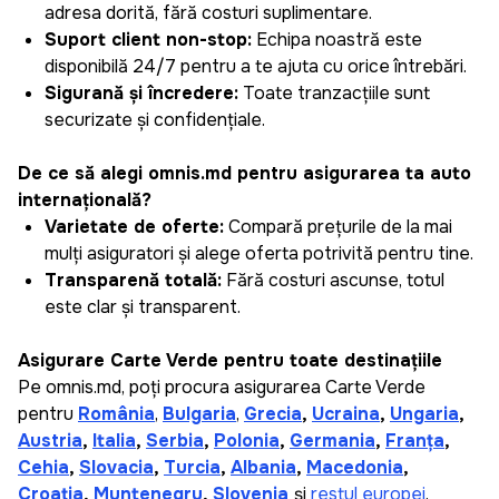
adresa dorită, fără costuri suplimentare.
Suport client non-stop:
Echipa noastră este
disponibilă 24/7 pentru a te ajuta cu orice întrebări.
Siguranță și încredere:
Toate tranzacțiile sunt
securizate și confidențiale.
De ce să alegi omnis.md pentru asigurarea ta auto
internațională?
Varietate de oferte:
Compară prețurile de la mai
mulți asiguratori și alege oferta potrivită pentru tine.
Transparență totală:
Fără costuri ascunse, totul
este clar și transparent.
Asigurare Carte Verde pentru toate destinațiile
Pe omnis.md, poți procura asigurarea Carte Verde
pentru
România
,
Bulgaria
,
Grecia
,
Ucraina
,
Ungaria
,
Austria
,
Italia
,
Serbia
,
Polonia
,
Germania
,
Franța
,
Cehia
,
Slovacia
,
Turcia
,
Albania
,
Macedonia
,
Croația
,
Muntenegru
,
Slovenia
și
restul europei
.