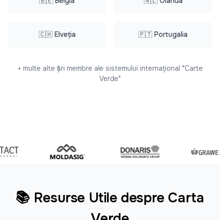
🇧🇪 Belgia
🇳🇱 Olanda
🇨🇭 Elveția
🇵🇹 Portugalia
+ multe alte țări membre ale sistemului internațional "Carte
Verde"
📚 Resurse Utile despre Carta
Verde