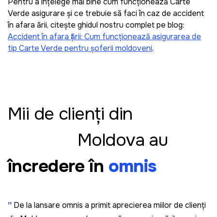
Pentru a înțelege mai bine cum funcționează Carte
Verde asigurare și ce trebuie să faci în caz de accident
Sergiu Pascaru
în afara țării, citește ghidul nostru complet pe blog:
Accident în afara țării: Cum funcționează asigurarea de
Recomand, e super simplu să administrez
tip Carte Verde pentru șoferii moldoveni
.
asigurările mașinilor din familiei și cele pe
companiei cu această aplicația omnis. E simplu și
intuitiv să adaugi o mașină și să faci asigurare. Am
datele familia salvate și cînd mergem în vacanță
fac asigurare cît ai spune pește.
Mii de clienți din
Moldova au
Leo
încredere în
omnis
Am fost surprins de cât de rapidă și prietenoasă a
fost experiența mea cu Omnis. De obicei, când
cumpăr ceva, am un pic de anxietate să nu
greșesc ceea ce introduc când completez
”
De la lansare omnis a primit aprecierea miilor de clienți
formularele. În Omnis, am introdus doar două