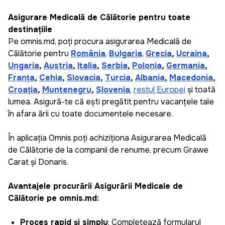
Asigurare Medicală de Călătorie pentru toate
destinațiile
Pe omnis.md, poți procura asigurarea Medicală de
Călătorie pentru
România
,
Bulgaria
,
Grecia
,
Ucraina
,
Ungaria
,
Austria
,
Italia
,
Serbia
,
Polonia
,
Germania
,
Franța
,
Cehia
,
Slovacia
,
Turcia
,
Albania
,
Macedonia
,
Croația
,
Muntenegru
,
Slovenia
,
restul Europei
și toată
lumea. Asigură-te că ești pregătit pentru vacanțele tale
în afara țării cu toate documentele necesare.
În aplicația Omnis poți achiziționa Asigurarea Medicală
de Călătorie de la companii de renume, precum Grawe
Carat și Donaris.
Avantajele procurării Asigurării Medicale de
Călătorie pe omnis.md:
Proces rapid și simplu
: Completează formularul