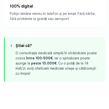
100% digital
Polița rămâne mereu în telefon și pe email. Fără hârtie,
fără probleme la graniță sau aeroport.
ℹ️
Știai că?
O consultație medicală simplă în străinătate poate
costa
între 100-500€
, iar o spitalizare poate
ajunge la
peste 10.000€
. Cu o poliță de la 14
mdl/zi, eviți cheltuieli medicale uriașe și călătorești
cu liniște!