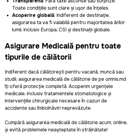
Transparență
: Fără taxe ascunse sau surprize.
Toate condițiile sunt clare și ușor de înțeles.
Acoperire globală
: Indiferent de destinație,
asigurarea ta va fi valabilă pentru majoritatea țărilor
lumii, inclusiv Europa, CSI și destinații globale.
Daniela
Asigurare Medicală pentru toate
tipurile de călătorii
Plăcut surprinsă cît de repede și ușor poți genera
o asigurare pentru mașină, pot salva datele mele
și la următoarea asigurare pot să o creez doar în
Indiferent dacă călătorești pentru vacanță, muncă sau
câțiva pași simpli. Recomand aplicația pentru cei
studii, asigurarea medicală de călătorie de pe omnis.md
care apreciază timpul și eficiența.
îți oferă protecție completă. Acoperim urgențele
medicale, inclusiv tratamentele stomatologice și
intervențiile chirurgicale necesare în cazuri de
accidente sau îmbolnăviri neprevăzute.
Sergiu Pascaru
Cumpără asigurarea medicală de călătorie acum, online,
Recomand, e super simplu să administrez
și evită problemele neașteptate în străinătate!
asigurările mașinilor din familiei și cele pe