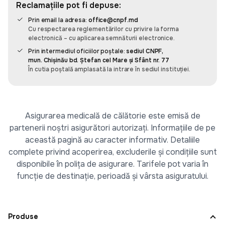
Reclamațiile pot fi depuse:
Recomand, e super simplu să administrez
asigurările mașinilor din familiei și cele pe
Prin email la adresa:
office@cnpf.md
Cu respectarea reglementărilor cu privire la forma
companiei cu această aplicația omnis. E simplu și
electronică – cu aplicarea semnăturii electronice.
intuitiv să adaugi o mașină și să faci asigurare. Am
Prin intermediul oficiilor poștale:
sediul CNPF,
datele familia salvate și cînd mergem în vacanță
mun. Chișinău bd. Ștefan cel Mare și Sfânt nr. 77
fac asigurare cît ai spune pește.
În cutia poștală amplasată la intrare în sediul instituției.
Leo
Asigurarea medicală de călătorie este emisă de
partenerii noștri asigurători autorizați. Informațiile de pe
Am fost surprins de cât de rapidă și prietenoasă a
această pagină au caracter informativ. Detaliile
fost experiența mea cu Omnis. De obicei, când
complete privind acoperirea, excluderile și condițiile sunt
cumpăr ceva, am un pic de anxietate să nu
disponibile în polița de asigurare. Tarifele pot varia în
greșesc ceea ce introduc când completez
funcție de destinație, perioadă și vârsta asiguratului.
formularele. În Omnis, am introdus doar două
numere și am fost sigur că datele sunt corecte și
că mașina aparține într-adevăr mie. Foarte rapid și
clar. Nu trebuie să pierd timp pe drum sau să
Produse
aștept dacă e rând. Păcat că nu pot să am aceeași