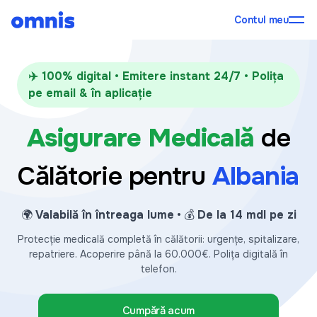
Contul meu
✈️ 100% digital • Emitere instant 24/7 • Polița
pe email & în aplicație
Asigurare Medicală
de
Călătorie
pentru
Albania
🌍
Valabilă în întreaga lume
• 💰
De la 14 mdl pe zi
Protecție medicală completă în călătorii: urgențe, spitalizare,
repatriere. Acoperire până la 60.000€. Polița digitală în
telefon.
Cumpără acum