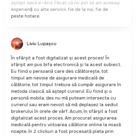
Liviu Lupașcu
În sfârșit a fost digitalizat și acest proces! În
sfârșit am pus bifa electronică și la acest subiect.
Eu fiind o persoană care des călătorește, tot
timpul am nevoie de asigurare medicală de
călătorie, tot timpul trebuia să cumpăr asigurare în
metoda clasică, să aștept curierul. Eu fiind și o
personă mobila, des nu mă puteam intersecta cu
curierul sau eram nevoit să mă deplasez la sediul
brokerului în orele de vârf. Acum, în sfârșit a fost
digitalizat acest proces. Am procurat asigurarea
medicală pentru viitoarea călătorie online la miază
noapte, în 2 clickuri a fost procesată plata prin
Apple pay și asigurarea emisă și adăugată în
wallet pe telefon. Oare ce mai trebuie pentru o
experiență pozitivă? Nimic!Foarte tare am așteptat