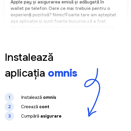
așa aplicație și sunt foarte bucuros că a fost
făcută anume așa cum este, un UI și UX la cel mai
înalt nivel. Un produs autohton demn de mândrie.
Olga Casuneanu
Instalează
Aplicația este foarte ușor de folosit. Totul este
clar și doar în cateva clickuri am putut sa cumpar
aplicația
omnis
o asigurare pentru mașina mea. Am căutat demult
o astfel de soluție care să-mi permită să aleg într-
un singur loc între mai mulți vinzatori de asigurari
fara a fi necesara prezenta mea fizica. Recomand
la toti #omnis
1
Instalează
omnis
2
Creează
cont
3
Cumpără
asigurare
Maria Salamanka