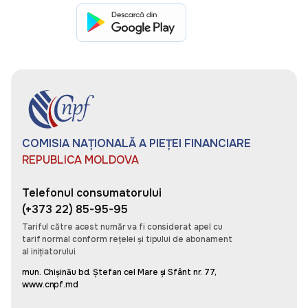
Întotdeauna dezamăgită cât de mult asigurare va
lupta împotriva clientului într-o cerere. Tocmai am
avut prima mea experiență bună cu depunerea.
Experiență incredibil de rapidă și solidă a clienților
cu #omnis
Daniela
COMISIA NAȚIONALĂ A PIEȚEI FINANCIARE
REPUBLICA MOLDOVA
Plăcut surprinsă cît de repede și ușor poți genera
o asigurare pentru mașină, pot salva datele mele
Telefonul consumatorului
și la următoarea asigurare pot să o creez doar în
(+373 22) 85-95-95
câțiva pași simpli. Recomand aplicația pentru cei
care apreciază timpul și eficiența.
Tariful către acest număr va fi considerat apel cu
tarif normal conform rețelei și tipului de abonament
al inițiatorului.
mun. Chișinău bd. Ștefan cel Mare și Sfânt nr. 77,
www.cnpf.md
Sergiu Pascaru