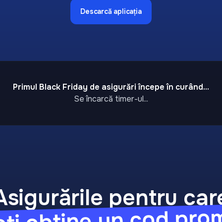
Descarcă aplicația
Primul Black Friday de asigurări începe în curând...
Se încarcă timer-ul...
Asigurările pentru car
oți obține un cod pro