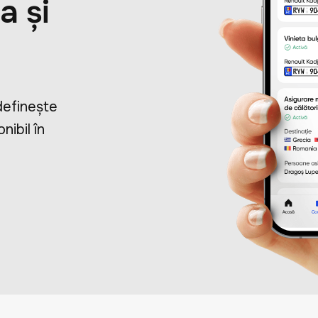
a și
definește
nibil în