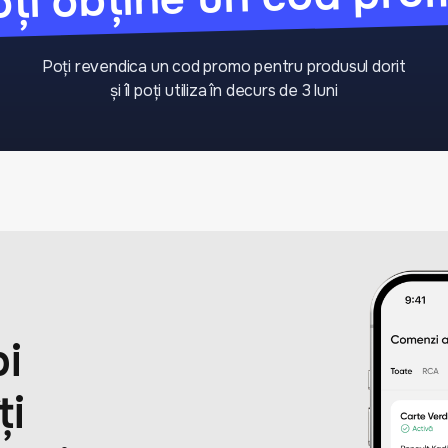
Poți revendica un cod promo pentru produsul dorit
și îl poți utiliza în decurs de 3 luni
i
ți