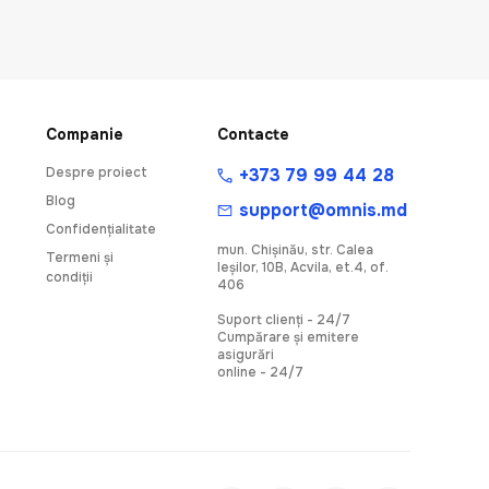
Companie
Contacte
Despre proiect
+373 79 99 44 28
Blog
support@omnis.md
Confidențialitate
mun. Chişinău, str. Calea
Termeni și
Ieşilor, 10B, Acvila, et.4, of.
condiții
406
Suport clienți - 24/7
Cumpărare și emitere
asigurări
online - 24/7