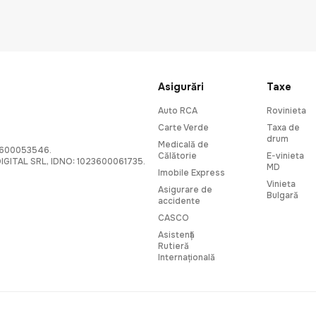
Asigurări
Taxe
Auto RCA
Rovinieta
Carte Verde
Taxa de
drum
Medicală de
8600053546.
Călătorie
E-vinieta
 DIGITAL SRL, IDNO: 1023600061735.
MD
Imobile Express
Vinieta
Asigurare de
Bulgară
accidente
CASCO
Asistență
Rutieră
Internațională