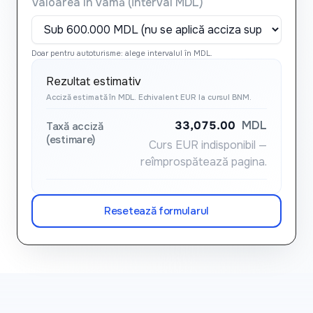
Valoarea în vamă (interval MDL)
Doar pentru autoturisme: alege intervalul în MDL.
Rezultat estimativ
Acciză estimată în MDL. Echivalent EUR la cursul BNM.
33,075.00
MDL
Taxă acciză
(estimare)
Curs EUR indisponibil —
reîmprospătează pagina.
Resetează formularul