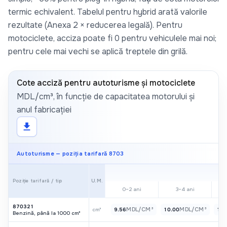
termic echivalent. Tabelul pentru hybrid arată valorile
rezultate (Anexa 2 × reducerea legală). Pentru
motociclete, acciza poate fi 0 pentru vehiculele mai noi;
pentru cele mai vechi se aplică treptele din grilă.
Cote acciză pentru autoturisme și motociclete
MDL/cm³, în funcție de capacitatea motorului și
anul fabricației
download
Autoturisme — poziția tarifară 8703
U.M.
Poziție tarifară / tip
0–2 ani
3–4 ani
870321
MDL/CM³
MDL/CM³
cm³
9.56
10.00
10.
Benzină, până la 1000 cm³