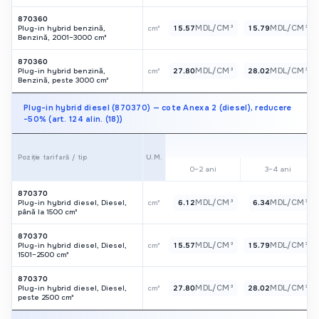
870360
MDL/CM³
MDL/CM³
Plug-in hybrid benzină,
cm³
15.57
15.79
Benzină, 2001–3000 cm³
870360
MDL/CM³
MDL/CM³
Plug-in hybrid benzină,
cm³
27.80
28.02
Benzină, peste 3000 cm³
Plug-in hybrid diesel (870370) — cote Anexa 2 (diesel), reducere
−50% (art. 124 alin. (18))
U.M.
Poziție tarifară / tip
0–2 ani
3–4 ani
870370
MDL/CM³
MDL/CM³
Plug-in hybrid diesel, Diesel,
cm³
6.12
6.34
până la 1500 cm³
870370
MDL/CM³
MDL/CM³
Plug-in hybrid diesel, Diesel,
cm³
15.57
15.79
1501–2500 cm³
870370
MDL/CM³
MDL/CM³
Plug-in hybrid diesel, Diesel,
cm³
27.80
28.02
peste 2500 cm³