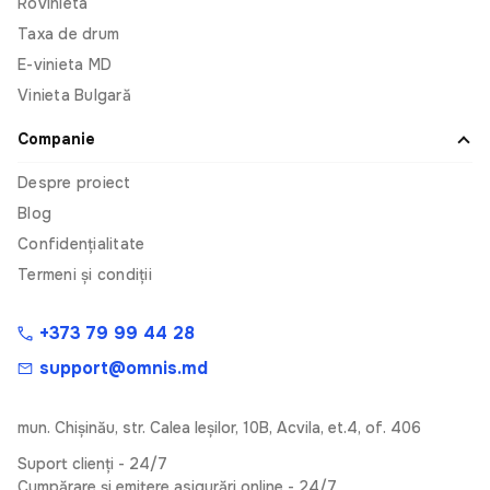
Rovinieta
Taxa de drum
E-vinieta MD
Vinieta Bulgară
Companie
Despre proiect
Blog
Confidențialitate
Termeni și condiții
+373 79 99 44 28
support@omnis.md
mun. Chişinău, str. Calea Ieşilor, 10B, Acvila, et.4, of. 406
Suport clienți - 24/7
Cumpărare și emitere asigurări online - 24/7