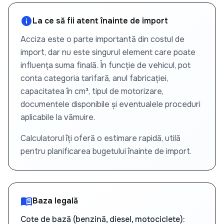
info
La ce să fii atent înainte de import
Acciza este o parte importantă din costul de
import, dar nu este singurul element care poate
influența suma finală. În funcție de vehicul, pot
conta categoria tarifară, anul fabricației,
capacitatea în cm³, tipul de motorizare,
documentele disponibile și eventualele proceduri
aplicabile la vămuire.
Calculatorul îți oferă o estimare rapidă, utilă
pentru planificarea bugetului înainte de import.
menu_book
Baza legală
Cote de bază (benzină, diesel, motociclete):