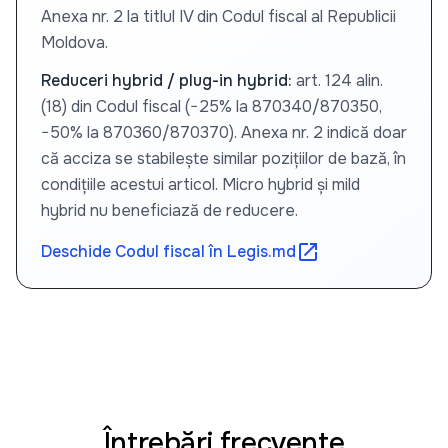
Anexa nr. 2 la titlul IV din Codul fiscal al Republicii
Moldova.
Reduceri hybrid / plug-in hybrid:
art. 124 alin.
(18) din Codul fiscal (−25% la 870340/870350,
−50% la 870360/870370). Anexa nr. 2 indică doar
că acciza se stabilește similar pozițiilor de bază, în
condițiile acestui articol. Micro hybrid și mild
hybrid nu beneficiază de reducere.
open_in_new
Deschide Codul fiscal în Legis.md
Întrebări frecvente