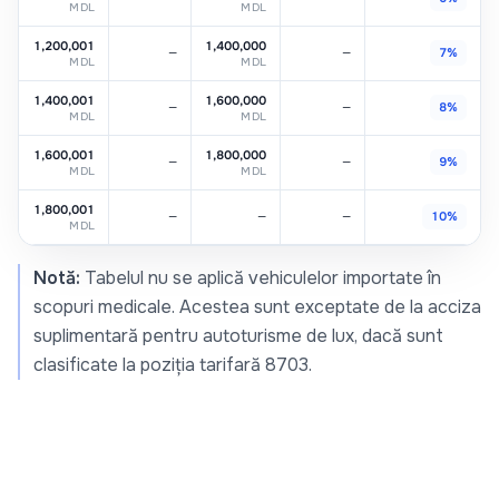
MDL
MDL
1,200,001
1,400,000
—
—
7%
MDL
MDL
1,400,001
1,600,000
—
—
8%
MDL
MDL
1,600,001
1,800,000
—
—
9%
MDL
MDL
1,800,001
—
—
—
10%
MDL
Notă:
Tabelul nu se aplică vehiculelor importate în
scopuri medicale. Acestea sunt exceptate de la acciza
suplimentară pentru autoturisme de lux, dacă sunt
clasificate la poziția tarifară 8703.