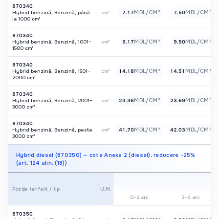
870340
MDL/CM³
MDL/CM³
Hybrid benzină, Benzină, până
cm³
7.17
7.50
la 1000 cm³
870340
MDL/CM³
MDL/CM³
Hybrid benzină, Benzină, 1001–
cm³
9.17
9.50
1500 cm³
870340
MDL/CM³
MDL/CM³
Hybrid benzină, Benzină, 1501–
cm³
14.18
14.51
2000 cm³
870340
MDL/CM³
MDL/CM³
Hybrid benzină, Benzină, 2001–
cm³
23.36
23.69
3000 cm³
870340
MDL/CM³
MDL/CM³
Hybrid benzină, Benzină, peste
cm³
41.70
42.03
3000 cm³
Hybrid diesel (870350) — cote Anexa 2 (diesel), reducere −25%
(art. 124 alin. (18))
U.M.
Poziție tarifară / tip
0–2 ani
3–4 ani
870350