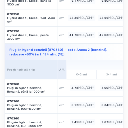
MDL/CM³
MDL/CM³
Hybrid diesel, Diesel, până la
cm³
9.17
9.50
1500 cm³
870350
MDL/CM³
MDL/CM³
Hybrid diesel, Diesel, 1501–2500
cm³
23.36
23.69
cm³
870350
MDL/CM³
MDL/CM³
Hybrid diesel, Diesel, peste
cm³
41.70
42.03
2500 cm³
Plug-in hybrid benzină (870360) — cote Anexa 2 (benzină),
reducere −50% (art. 124 alin. (18))
U.M.
Poziție tarifară / tip
0–2 ani
3–4 ani
870360
MDL/CM³
MDL/CM³
Plug-in hybrid benzină,
cm³
4.78
5.00
Benzină, până la 1000 cm³
870360
MDL/CM³
MDL/CM³
Plug-in hybrid benzină,
cm³
6.12
6.34
Benzină, 1001–1500 cm³
870360
MDL/CM³
MDL/CM³
Plug-in hybrid benzină,
cm³
9.45
9.67
Benzină, 1501–2000 cm³