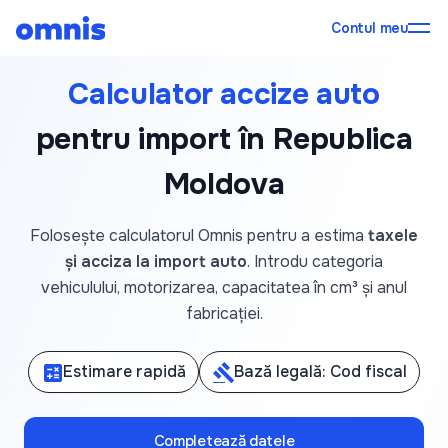
Contul meu
Calculator accize auto
pentru import în Republica
Moldova
Folosește calculatorul Omnis pentru a estima
taxele
și acciza la import auto
. Introdu categoria
vehiculului, motorizarea, capacitatea în cm³ și anul
fabricației.
calculate
Estimare rapidă
gavel
Bază legală: Cod fiscal
Completează datele