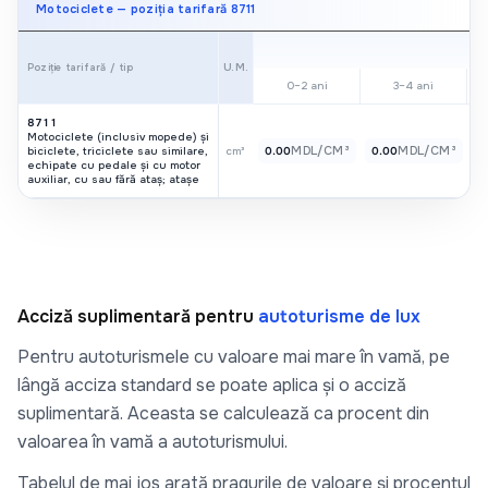
Motociclete — poziția tarifară 8711
U.M.
Poziție tarifară / tip
0–2 ani
3–4 ani
8711
Motociclete (inclusiv mopede) și
MDL/CM³
MDL/CM³
biciclete, triciclete sau similare,
cm³
0.00
0.00
0
echipate cu pedale și cu motor
auxiliar, cu sau fără ataș; atașe
Acciză suplimentară pentru
autoturisme de lux
Pentru autoturismele cu valoare mai mare în vamă, pe
lângă acciza standard se poate aplica și o acciză
suplimentară. Aceasta se calculează ca procent din
valoarea în vamă a autoturismului.
Tabelul de mai jos arată pragurile de valoare și procentul