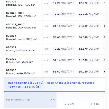
870322
MDL/CM³
MDL/CM³
cm³
12.23
12.67
12.
Benzină, 1001–1500 cm³
870323_2000
MDL/CM³
MDL/CM³
cm³
18.90
19.34
19.
Benzină, 1501–2000 cm³
870323_3000
MDL/CM³
MDL/CM³
cm³
31.14
31.58
31.
Benzină, 2001–3000 cm³
870324
MDL/CM³
MDL/CM³
cm³
55.60
56.04
56.
Benzină, peste 3000 cm³
870331
MDL/CM³
MDL/CM³
cm³
12.23
12.67
12.
Diesel, până la 1500 cm³
870332
MDL/CM³
MDL/CM³
cm³
31.14
31.58
31.
Diesel, 1501–2500 cm³
870333
MDL/CM³
MDL/CM³
cm³
55.60
56.04
56.
Diesel, peste 2500 cm³
Hybrid benzină (870340) — cote Anexa 2 (benzină), reducere
−25% (art. 124 alin. (18))
U.M.
Poziție tarifară / tip
0–2 ani
3–4 ani