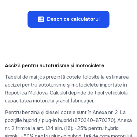
calculate
Deschide calculatorul
Acciză pentru autoturisme și motociclete
Tabelul de mai jos prezintă cotele folosite la estimarea
accizei pentru autoturisme și motociclete importate în
Republica Moldova. Calculul depinde de tipul vehiculului,
capacitatea motorului și anul fabricației.
Pentru benzină și diesel, cotele sunt în Anexa nr. 2. La
pozițiile hybrid / plug-in hybrid (870340–870370), Anexa
nr. 2 trimite la art. 124 alin. (18): −25% pentru hybrid
simplu, −50% pentru plug-in hybrid, față de cota motorului