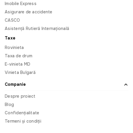
Imobile Express
Asigurare de accidente
Sergiu Pascaru
CASCO
Asistență Rutieră Internațională
Recomand, e super simplu să administrez
asigurările mașinilor din familiei și cele pe
Taxe
companiei cu această aplicația omnis. E simplu și
Rovinieta
intuitiv să adaugi o mașină și să faci asigurare. Am
datele familia salvate și cînd mergem în vacanță
Taxa de drum
fac asigurare cît ai spune pește.
E-vinieta MD
Vinieta Bulgară
Companie
Leo
Despre proiect
Am fost surprins de cât de rapidă și prietenoasă a
Blog
fost experiența mea cu Omnis. De obicei, când
Confidențialitate
cumpăr ceva, am un pic de anxietate să nu
Termeni și condiții
greșesc ceea ce introduc când completez
formularele. În Omnis, am introdus doar două