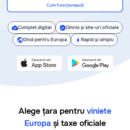
Cum funcționează
cloud_done
Complet digital
verified
Omnis și site-uri oficiale
public
Ghid pentru Europa
bolt
Rapid și simplu
Alege țara pentru
viniete
Europa
și taxe oficiale