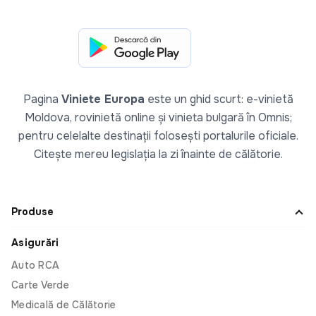
Maria Salamanka
Întotdeauna dezamăgită cât de mult asigurare va
lupta împotriva clientului într-o cerere. Tocmai am
avut prima mea experiență bună cu depunerea.
Pagina
Viniete Europa
este un ghid scurt: e-vinietă
Experiență incredibil de rapidă și solidă a clienților
Moldova, rovinietă online și vinieta bulgară în Omnis;
cu #omnis
pentru celelalte destinații folosești portalurile oficiale.
Citește mereu legislația la zi înainte de călătorie.
Daniela
Produse
Plăcut surprinsă cît de repede și ușor poți genera
o asigurare pentru mașină, pot salva datele mele
Asigurări
și la următoarea asigurare pot să o creez doar în
Auto RCA
câțiva pași simpli. Recomand aplicația pentru cei
Carte Verde
care apreciază timpul și eficiența.
Medicală de Călătorie