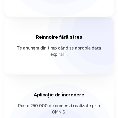
Reînnoire fără stres
Te anunțăm din timp când se apropie data
expirării.
Daniela
Plăcut surprinsă cît de repede și ușor poți genera
o asigurare pentru mașină, pot salva datele mele
și la următoarea asigurare pot să o creez doar în
câțiva pași simpli. Recomand aplicația pentru cei
Aplicație de încredere
care apreciază timpul și eficiența.
Peste 250.000 de comenzi realizate prin
OMNIS.