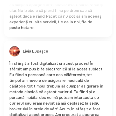
clar. Nu trebuie să pierd timp pe drum sau să
aștept dacă e rând. Păcat că nu pot să am aceeași
experiență cu alte servicii, fie de la noi, fie de
peste hotare.
Liviu Lupașcu
În sfârșit a fost digitalizat și acest proces! În
sfârșit am pus bifa electronică și la acest subiect.
Eu fiind o persoană care des călătorește, tot
timpul am nevoie de asigurare medicală de
călătorie, tot timpul trebuia să cumpăr asigurare în
metoda clasică, să aștept curierul. Eu fiind și o
personă mobila, des nu mă puteam intersecta cu
curierul sau eram nevoit să mă deplasez la sediul
brokerului în orele de vârf. Acum, în sfârșit a fost
digitalizat acest proces. Am procurat asigurarea
medicală pentru viitoarea călătorie online la miază