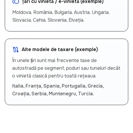
toll
Țări cu vinietă / e-vinietă (exemple)
Moldova, România, Bulgaria, Austria, Ungaria,
Slovacia, Cehia, Slovenia, Elveția.
route
Alte modele de taxare (exemple)
În unele țări sunt mai frecvente taxe de
autostradă pe segment, poduri sau tuneluri decât
o vinietă clasică pentru toată rețeaua:
Italia, Franța, Spania, Portugalia, Grecia,
Croația, Serbia, Muntenegru, Turcia.